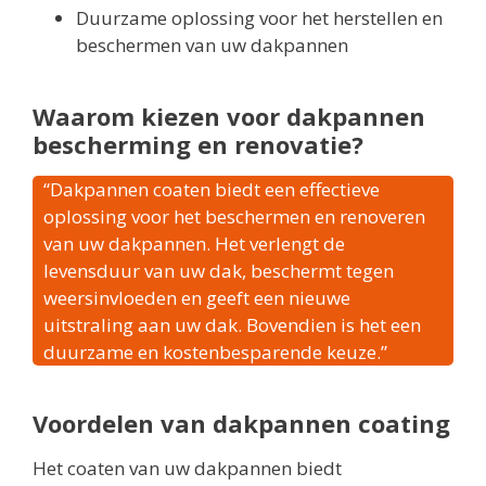
Duurzame oplossing voor het herstellen en
beschermen van uw dakpannen
Waarom kiezen voor dakpannen
bescherming en renovatie?
“Dakpannen coaten biedt een effectieve
oplossing voor het beschermen en renoveren
van uw dakpannen. Het verlengt de
levensduur van uw dak, beschermt tegen
weersinvloeden en geeft een nieuwe
uitstraling aan uw dak. Bovendien is het een
duurzame en kostenbesparende keuze.”
Voordelen van dakpannen coating
Het coaten van uw dakpannen biedt