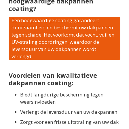
hoogwaardige dakpannen
coating?
Een hoogwaardige coating garandeert
duurzaamheid en beschermt uw dakpannen
tegen schade. Het voorkomt dat vocht, vuil en
UV-straling doordringen, waardoor de
levensduur van uw dakpannen wordt
verlengd.
Voordelen van kwalitatieve
dakpannen coating:
Biedt langdurige bescherming tegen
weersinvloeden
Verlengt de levensduur van uw dakpannen
Zorgt voor een frisse uitstraling van uw dak