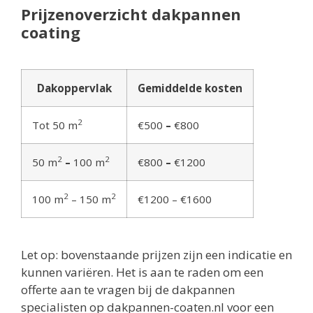
Prijzenoverzicht dakpannen
coating
Dakoppervlak
Gemiddelde kosten
2
Tot 50 m
€500
–
€800
2
2
50 m
–
100 m
€800
–
€1200
2
2
100 m
– 150 m
€1200 – €1600
Let op: bovenstaande prijzen zijn een indicatie en
kunnen variëren. Het is aan te raden om een
offerte aan te vragen bij de dakpannen
specialisten op dakpannen-coaten.nl voor een